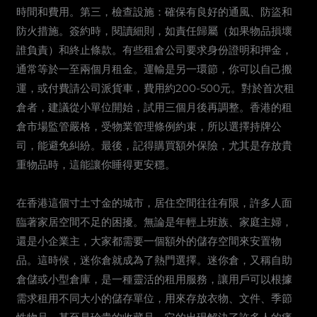
時間和費用。第三，檢查設施：確保有良好的通風、防盜和
防火措施。簽約時，閱讀細則，如責任歸屬（如果物品損壞
誰負責）和終止條款。有些租倉公司要求身份證明和押金，
通常等於一至兩個月租金。運輸是另一環節，你可以自己搬
運，或付費請公司派貨車，費用約200-500元。對於首次租
倉者，建議從小單位開始，試用三個月後再調整。香港的租
倉市場監管嚴格，受物業管理條例約束，所以選擇持牌公
司，能避免糾紛。最後，記得購買額外保險，尤其是存放貴
重物品時，這能讓你睡得更安穩。
在香港這個寸土寸金的城市，居住空間往往有限，許多人面
臨著家居空間不足的困擾。無論是年輕上班族、家庭主婦，
還是小企業主，大家都需要一個額外的儲存空間來安置物
品。這時候，迷你倉就成為了熱門選擇。迷你倉，又稱自助
倉儲或小型倉庫，是一種靈活的租用服務，讓用戶可以根據
需求租用不同大小的儲存單位，用來存放衣物、文件、季節