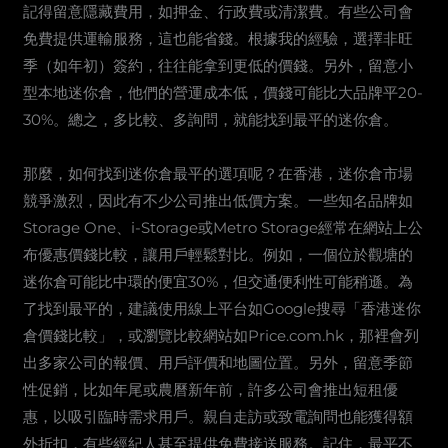
記得留意隱藏費用，如押金、行政費或清潔費。有些公司會
免費提供運輸服務，這也能省錢。根據我的經驗，選擇非旺
季（如年初）簽約，往往能拿到更低的價錢。另外，留意小
型本地迷你倉，他們的營運成本低，價錢可能比大品牌平20-
30%。總之，多比較、多詢問，就能找到最平的迷你倉。
那麼，如何找到迷你倉最平的選項呢？在香港，迷你倉市場
競爭激烈，因此有不少公司推出低價方案。一些知名品牌如
Storage One、i-Storage或Metro Storage經常在網站上公
布優惠價錢比較，讓用戶輕鬆對比。例如，一個位於觀塘的
迷你倉可能比中環的便宜30%，但交通便利性可能稍遜。為
了找到最平的，建議使用線上平台如Google搜尋「香港迷你
倉價錢比較」，或瀏覽比較網站如Price.com.hk，那裡會列
出多家公司的報價、用戶評價和地圖位置。另外，留意季節
性促銷，比如年尾或農曆新年前，許多公司會推出短租優
惠，以吸引臨時需求用戶。親自走訪或致電詢問也能獲得額
外折扣，有些經紀人甚至提供免費接送服務。記住，最平不