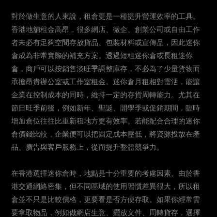
對於做生意的人來說，租倉更是一種提升營運效率的工具。
香港地舖租金高昂，很多網店、微企、創業公司或自由工作
者未必有足夠空間存放貨品、包裝材料或宣傳品，因此迷你
倉成為非常實際的補充方案。透過短租迷你倉或長租迷你
倉，商戶可以按銷售淡旺季調整庫存，不必為了少量貨物而
承擔昂貴辦公室或工作室租金。迷你倉月租相對靈活，能讓
企業在控制成本的同時，維持一定的存貨周轉能力。尤其在
節日旺季前後，例如新年、聖誕、開學季或促銷期間，臨時
增加倉位往往比重新租地方更有效率。若能配合合理的迷你
倉價錢比較，企業便可以把固定成本壓低，將資源投放在產
品、廣告與客戶服務上，從而提升整體競爭力。
在香港選擇迷你倉時，地點是十分重要的考慮因素。由於香
港交通網絡密集，但不同區域的使用習慣差異很大，所以租
倉並不只是比較價格，更要看是否方便存取。如果你經常需
要拿取物品，例如做網店生意、擺放文件、周轉貨存，選擇