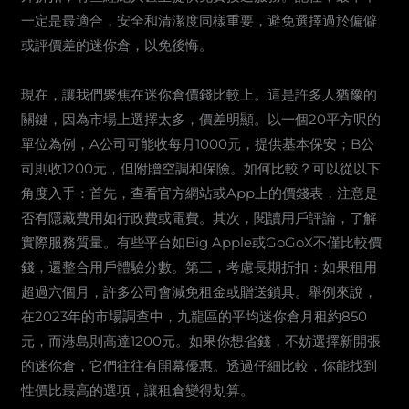
一定是最適合，安全和清潔度同樣重要，避免選擇過於偏僻
或評價差的迷你倉，以免後悔。
現在，讓我們聚焦在迷你倉價錢比較上。這是許多人猶豫的
關鍵，因為市場上選擇太多，價差明顯。以一個20平方呎的
單位為例，A公司可能收每月1000元，提供基本保安；B公
司則收1200元，但附贈空調和保險。如何比較？可以從以下
角度入手：首先，查看官方網站或App上的價錢表，注意是
否有隱藏費用如行政費或電費。其次，閱讀用戶評論，了解
實際服務質量。有些平台如Big Apple或GoGoX不僅比較價
錢，還整合用戶體驗分數。第三，考慮長期折扣：如果租用
超過六個月，許多公司會減免租金或贈送鎖具。舉例來說，
在2023年的市場調查中，九龍區的平均迷你倉月租約850
元，而港島則高達1200元。如果你想省錢，不妨選擇新開張
的迷你倉，它們往往有開幕優惠。透過仔細比較，你能找到
性價比最高的選項，讓租倉變得划算。