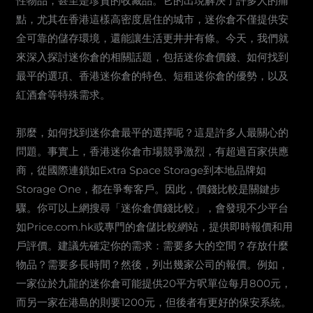
性物品，甚至是珍貴的收藏品。它的出現解決了許多人的痛
點，尤其在香港這樣高密度居住的城市，迷你倉不僅提供安
全可靠的儲存環境，還能讓生活更井井有條。今天，我們就
來深入探討迷你倉的相關話題，包括迷你倉價錢、如何找到
最平的選項、香港迷你倉的特色、短租迷你倉的優勢，以及
紅酒倉等特殊需求。
那麼，如何找到迷你倉最平的選擇呢？這是許多人最關心的
問題。事實上，香港迷你倉市場競爭激烈，有超過百家供應
商，從國際連鎖如Extra Space Storage到本地品牌如
Storage One，都在爭奪客戶。因此，價錢比較是關鍵步
驟。你可以上網搜尋「迷你倉價錢比較」，會發現不少平台
如Price.com.hk或專門的倉儲比較網站，提供即時報價和用
戶評價。建議先確定你的需求：需要多大的空間？存放什麼
物品？需要多長時間？然後，列出幾家公司的報價。例如，
一家位於九龍的迷你倉可能提供20平方呎單位每月800元，
而另一家在港島的則要1200元，但後者有更好的保安系統。