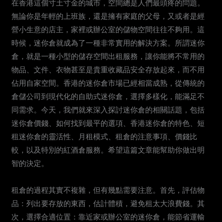
在香港這個寸土寸金的城市，空間總是人們最頭疼的問題。
無論你是年輕的上班族，還是擁有家庭的父母，又或者是經
營小生意的店主，家裡或辦公室的儲物空間往往不夠用。這
時候，迷你倉就成為了一種非常實用的解決方案。所謂迷你
倉，就是一種小型的儲存空間出租服務，讓你能將不常用的
物品、文件、衣物甚至是貴重收藏品安全存放起來，而不用
佔用自家空間。香港的迷你倉市場已經相當成熟，從傳統的
倉儲公司到現代化的自助式迷你倉，選擇多樣化，能滿足不
同需求。今天，我們就來深入探討迷你倉的相關話題，包括
迷你倉價錢、如何找到最平的選項、香港迷你倉的特色、短
租迷你倉的靈活性、月租模式、租倉的注意事項、價錢比
較，以及特別的紅酒倉服務。希望這篇文章能幫助你做出明
智的決定。
租倉的過程其實不複雜，但有幾點需要注意。首先，評估物
品：列出要存放的東西，估計體積，避免租太大浪費錢。其
次，選擇合適位置：靠近家或辦公室的迷你倉，能節省運輸