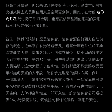
較高單月價錢，但如果你只需要短時間使用，總成本仍可能
比搬來搬去或長期佔用家居空間更划算。因此，在考慮
迷你
倉月租
時，除了單月金額，也應該估算整體使用期的費用，
這樣才容易作出正確判斷。
首先，讓我們談談什麼是迷你倉。迷你倉源自於西方自助儲
存的概念，近年來在香港迅速普及。這些倉庫通常位於工業
區或商業大廈，提供各種尺寸的儲存單位，從小型的幾平方
呎到大型的數十平方呎不等。用戶可以自行進出，無需工作
人員協助，這大大提升了便利性。對於那些不願意將物品丟
棄卻無處安置的人來說，迷你倉是理想的解決方案。例如，
一個單身人士可能用它來存放舊書和衣物，一個家庭則可能
用來收納節慶裝飾品或嬰兒用品。租倉的過程也很簡單，只
需簽約、支付押金和租金，即可入住。許多迷你倉公司還提
供24小時保安系統、氣候控制和保險服務，讓用戶安心。