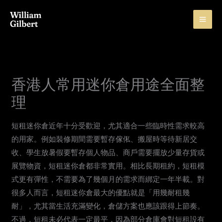
Skip
to
content
香港人常用迷你倉用途全面整
理
短租迷你倉近年十分受歡迎，尤其適合一些臨時性需求較高
的用家。例如裝修期間需要暫存傢俬、搬屋時等待新居交
收、學生放暑假要暫存個人物品、商戶需要擺放少量存貨或
展覽物資，短租迷你倉都非常實用。相比長期租約，短租模
式更有彈性，不需要為了幾個月的需求而綁定一年半載。對
很多人而言，短租迷你倉最大的優點就是「用幾耐租幾
耐」，尤其當生活充滿變化，倉儲方案也應該跟得上節奏。
不過，短租未必代表一定最平，因為部分倉庫會對短租設有