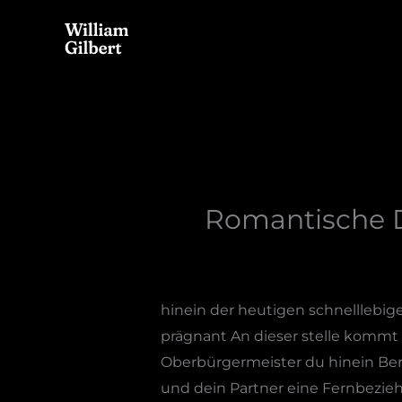
Skip
to
content
Romantische D
hinein der heutigen schnelllebig
prägnant An dieser stelle kommt 
Oberbürgermeister du hinein Bern
und dein Partner eine Fernbezieh