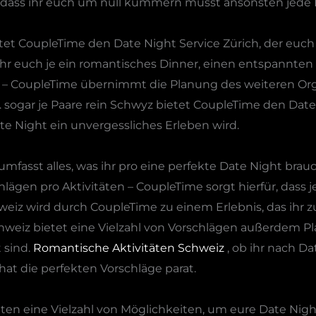
 dass ihr euch um null kümmern müsst ansonsten jede D
bietet CoupleTime den Date Night Service Zürich, der eu
 ihr euch je ein romantisches Dinner, einen entspannte
t – CoupleTime übernimmt die Planung des weiteren Orga
 sogar je Paare rein Schwyz bietet CoupleTime den Date
te Night ein unvergessliches Erleben wird.
mfasst alles, was ihr pro eine perfekte Date Night brau
lägen pro Aktivitäten – CoupleTime sorgt hierfür, dass j
iz wird durch CoupleTime zu einem Erlebnis, das ihr zu
chweiz bietet eine Vielzahl von Vorschlägen außerdem 
 sind.
Romantische Aktivitäten Schweiz
, ob ihr nach Da
at die perfekten Vorschläge parat.
eten eine Vielzahl von Möglichkeiten, um eure Date Ni