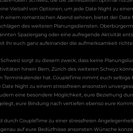
Date-Ideen Schweiz, die die Jahreszeiten optimal nutzen
eine Vielzahl von Optionen, um jede Date Night zu eine
h einem romantischen Abend sehnen, bietet der Date N
orschlägen des weiteren Planungsdiensten. Oberbürgerme
annten Spaziergang oder eine aufregende Aktivität ent
it ihr euch ganz aufeinander die aufmerksamkeit richte
e Schweiz sorgt zu diesem zweck, dass keine Planungslü
ktivitäten hinein Bern, Zürich des weiteren Schwyz könne
n Terminkalender hat. CoupleTime nimmt euch selbige 
de Date Night zu einem stressfreien ansonsten unvergess
udem eine besondere Möglichkeit, eure Beziehung durch
usgelegt, eure Bindung nach vertiefen ebenso eure Kom
d durch CoupleTime zu einer stressfreien Angelegenheit
ht genau auf eure Bedürfnisse ansonsten Wünsche konzert