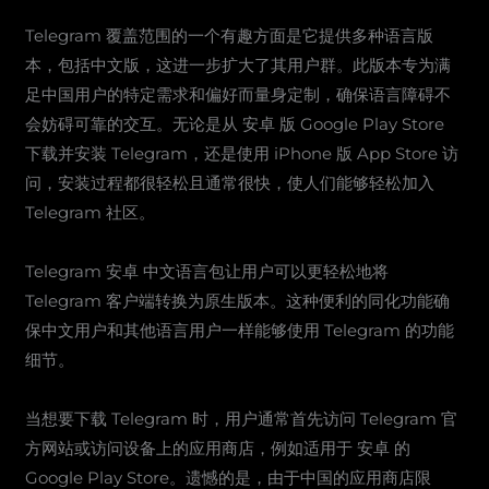
Telegram 覆盖范围的一个有趣方面是它提供多种语言版
本，包括中文版，这进一步扩大了其用户群。此版本专为满
足中国用户的特定需求和偏好而量身定制，确保语言障碍不
会妨碍可靠的交互。无论是从 安卓 版 Google Play Store
下载并安装 Telegram，还是使用 iPhone 版 App Store 访
问，安装过程都很轻松且通常很快，使人们能够轻松加入
Telegram 社区。
Telegram 安卓 中文语言包让用户可以更轻松地将
Telegram 客户端转换为原生版本。这种便利的同化功能确
保中文用户和其他语言用户一样能够使用 Telegram 的功能
细节。
当想要下载 Telegram 时，用户通常首先访问 Telegram 官
方网站或访问设备上的应用商店，例如适用于 安卓 的
Google Play Store。遗憾的是，由于中国的应用商店限