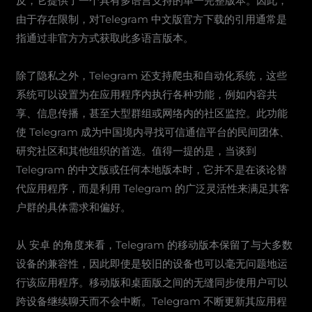
反，它提供了一个具有多语言支持的单一完整版本。因此，
由于存在限制，对Telegram 中文版官方下载的引用通常是
指通过非官方方式获取此多语言版本。
除了隐私之外，Telegram 还支持爬虫和自动化系统，这些
系统可以设置为在应用程序内执行各种功能，例如内容共
享、信息传播，甚至大型群组或网络内的社区监控。此功能
使 Telegram 成为中国境内寻找可信通信平台的民间团体、
研究社区和其他组织的首选。值得一提的是，当谈到
Telegram 的中文版或任何本地版本时，它并不是在谈论替
代应用程序，而是利用 Telegram 的广泛灵活性来满足其客
户群的具体需求和偏好。
从 安卓 的角度来看，Telegram 的移动版本保留了与大多数
设备的兼容性，因此即使是较旧的设备也可以毫无问题地运
行该应用程序。移动版和桌面版之间的无缝同步使用户可以
跨设备继续聊天而不会中断。Telegram 不断更新其应用程