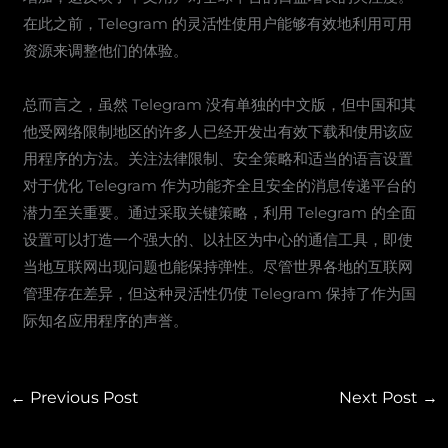
在此之前，Telegram 的灵活性使用户能够有效地利用可用
资源来调整他们的体验。
总而言之，虽然 Telegram 没有单独的中文版，但中国和其
他受网络限制地区的许多人已经开发出有效下载和使用该应
用程序的方法。关注法律限制、安全策略和适当的语言设置
对于优化 Telegram 作为功能齐全且安全的消息传递平台的
潜力至关重要。通过采取关键策略，利用 Telegram 的全面
设置可以打造一个强大的、以社区为中心的通信工具，即使
当地互联网出现问题也能保持弹性。尽管世界各地的互联网
管理存在差异，但这种灵活性仍使 Telegram 保持了作为国
际知名应用程序的声誉。
←
Previous Post
Next Post
→