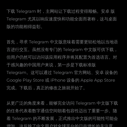
下载 Telegram 时，主网站让下载过程变得顺畅。安卓 版
Telegram 尤其以响应速度快和功能全面而著称，这与桌面
版的功能相得益彰。
首先，寻求 Telegram 中文版意味着需要更轻松地以当地语
言进行交互。虽然没有专门的 Telegram 中文版可供下载，
但用户仍然可以访问该应用程序并将其配置为首选语言。对
于感兴趣的中国用户来说，第一步是下载标准版
Telegram。这可以通过 Telegram 官方网站、安卓 设备的
Google Play Store 或 iPhone 设备的 Apple App Store
完成。下载后，真正的修改之旅就开始了。
从更广泛的角度来看，能够完全访问 Telegram 中文版下载
的任务代表着数字通信空间朝着包容性迈出了重要一步。随
着 Telegram 的不断发展，正式推出中文版的可能性可能会
增加，这反映了中文用户对全球平台的日益增长的关注度。