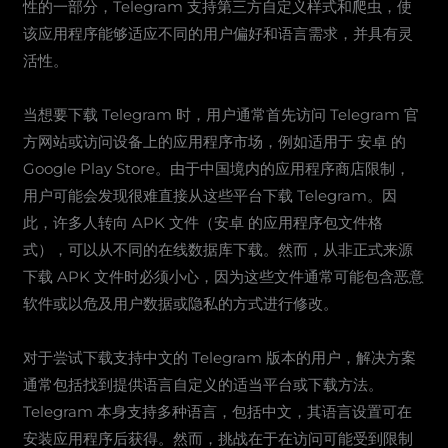
性的一部分，Telegram 支持第三方自定义样式和爬虫，使
该应用程序能够适应不同的用户偏好和语言需求，并具有灵
活性。
当想要下载 Telegram 时，用户通常首先访问 Telegram 官
方网站或访问设备上的应用程序市场，例如适用于 安卓 的
Google Play Store。由于中国境内的应用程序商店限制，
用户可能会发现很难直接从这些平台下载 Telegram。因
此，许多人转向 APK 文件（安卓 的应用程序包文件格
式），可以从不同的在线数据库下载。然而，从非正式来源
下载 APK 文件时必须小心，因为这些文件通常可能包含恶意
软件或以危及用户数据或隐私的方式进行修改。
对于尝试下载支持中文的 Telegram 版本的用户，解决方案
通常包括找到提供语言自定义的适当平台或下载方法。
Telegram 本身支持多种语言，包括中文，其语言设置可在
安装应用程序后获得。然而，挑战在于在访问可能受到限制